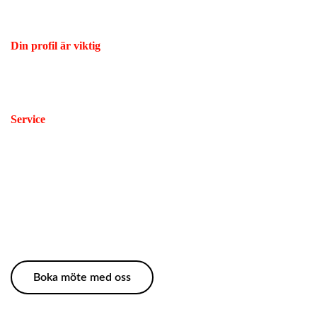
samarbetar med marknadens bästa leverantörer för att kunna
tillhandahålla profilprodukter i alla prisklasser.
Din profil är viktig
Vi hjälper till med märkning av alla slag. Kontakta oss om du har
funderingar kring hur just ditt företag kan profilera sig på bästa
sätt.
Service
Tack vare lång erfarenhet av branschen kan vi ge snabba och
korrekta svar på dina frågor. Att du som kund är nöjd, är alltid
viktigast för oss.
Boka möte med oss