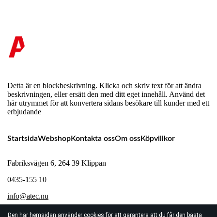
Detta är en blockbeskrivning. Klicka och skriv text för att ändra
beskrivningen, eller ersätt den med ditt eget innehåll. Använd det
här utrymmet för att konvertera sidans besökare till kunder med ett
erbjudande
Startsida
Webshop
Kontakta oss
Om oss
Köpvillkor
Fabriksvägen 6, 264 39 Klippan
0435-155 10
info@atec.nu
Den här hemsidan använder cookies för att garantera att du får den bästa